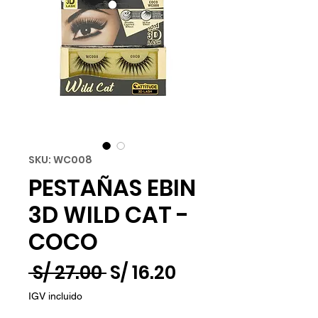
SKU: WC008
PESTAÑAS EBIN
3D WILD CAT -
COCO
Precio
Precio
 S/ 27.00 
S/ 16.20
de
IGV incluido
oferta