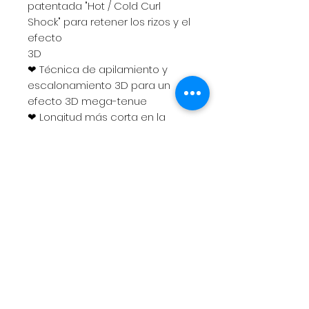
patentada "Hot / Cold Curl
Shock" para retener los rizos y el
efecto
3D
❤ Técnica de apilamiento y
escalonamiento 3D para un
efecto 3D mega-tenue
❤ Longitud más corta en la
esquina interior y se alarga
hacia la esquina exterior .
❤ Fibras cónicas finas súper
suaves
❤ Forma larga y acampanada
para ensanchar los ojos
❤ Fibras cónicas finas súper
suaves
❤ Se combina a la perfección
con tus pestañas naturales