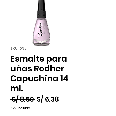
SKU: 096
Esmalte para
uñas Rodher
Capuchina 14
ml.
Precio
Precio
 S/ 8.50 
S/ 6.38
de
IGV incluido
oferta