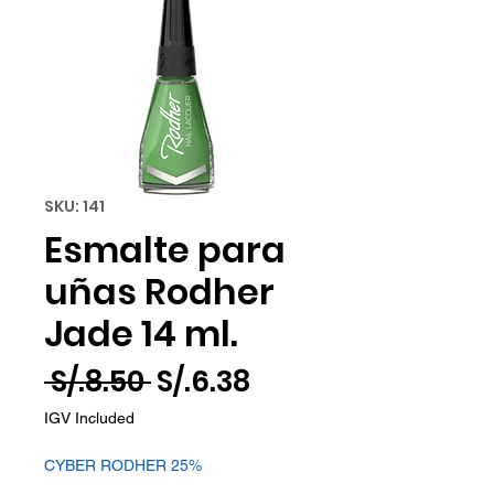
SKU: 141
Esmalte para
uñas Rodher
Jade 14 ml.
Regular
Sale
 S/.8.50 
S/.6.38
Price
Price
IGV Included
CYBER RODHER 25%