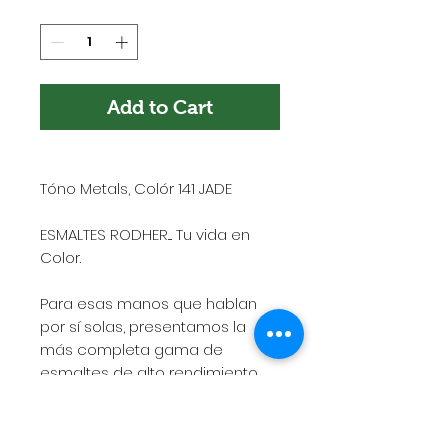
Quantity
*
Add to Cart
Tóno Metals, Colór 141 JADE
ESMALTES RODHER.... Tu vida en
Color.
Para esas manos que hablan
por sí solas, presentamos la
más completa gama de
esmaltes de alto rendimiento,
rápido secado, gran adherencia
y excelente duración.