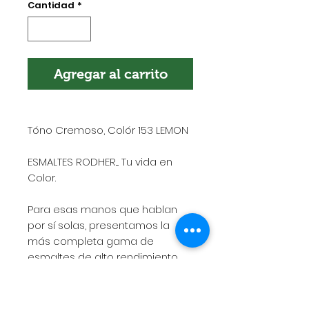
Cantidad
*
Agregar al carrito
Tóno Cremoso, Colór 153 LEMON
ESMALTES RODHER.... Tu vida en
Color.
Para esas manos que hablan
por sí solas, presentamos la
más completa gama de
esmaltes de alto rendimiento,
rápido secado, gran adherencia
y excelente duración.