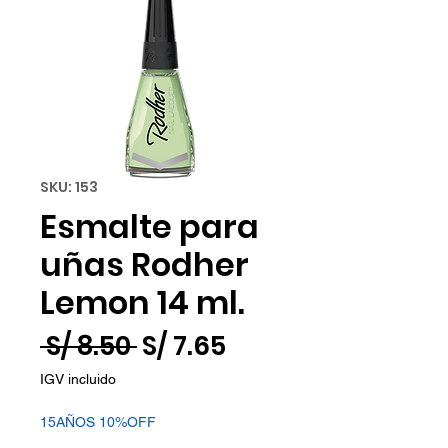
SKU: 153
Esmalte para
uñas Rodher
Lemon 14 ml.
Precio
Precio
 S/ 8.50 
S/ 7.65
de
IGV incluido
oferta
15AÑOS 10%OFF