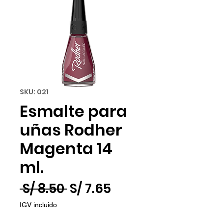
SKU: 021
Esmalte para
uñas Rodher
Magenta 14
ml.
Precio
Precio
 S/ 8.50 
S/ 7.65
de
IGV incluido
oferta