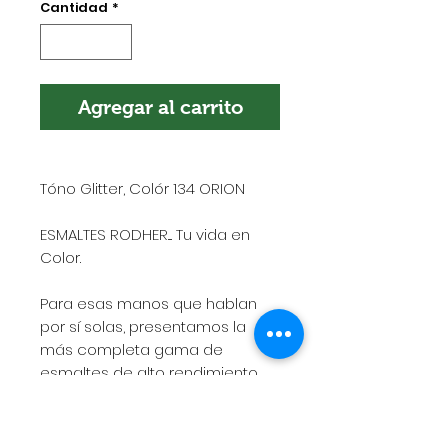
Cantidad
*
Agregar al carrito
Tóno Glitter, Colór 134 ORION
ESMALTES RODHER.... Tu vida en
Color.
Para esas manos que hablan
por sí solas, presentamos la
más completa gama de
esmaltes de alto rendimiento,
rápido secado, gran adherencia
y excelente duración.