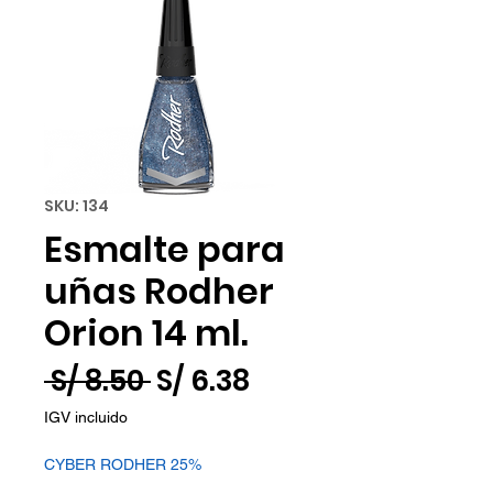
SKU: 134
Esmalte para
uñas Rodher
Orion 14 ml.
Precio
Precio
 S/ 8.50 
S/ 6.38
de
IGV incluido
oferta
CYBER RODHER 25%