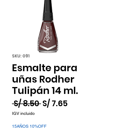
SKU: 091
Esmalte para
uñas Rodher
Tulipán 14 ml.
Precio
Precio
 S/ 8.50 
S/ 7.65
de
IGV incluido
oferta
15AÑOS 10%OFF