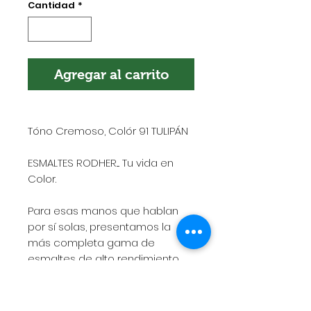
Cantidad
*
Agregar al carrito
Tóno Cremoso, Colór 91 TULIPÁN
ESMALTES RODHER.... Tu vida en
Color.
Para esas manos que hablan
por sí solas, presentamos la
más completa gama de
esmaltes de alto rendimiento,
rápido secado, gran adherencia
y excelente duración.