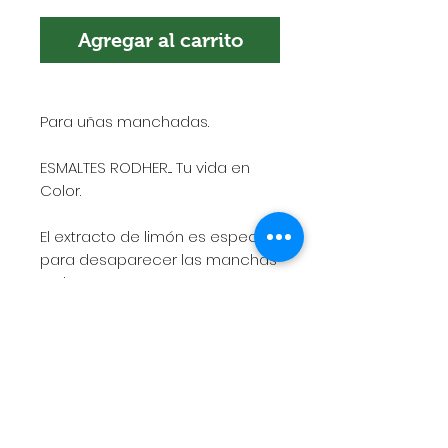
Agregar al carrito
Para uñas manchadas.
ESMALTES RODHER.... Tu vida en
Color.
El extracto de limón es especial
para desaparecer las manchas
en las uñas
POLÍTICA DE ENVÍOS
Esta es la política de envíos. Es el
lugar indicado para agregar más
información sobre tus métodos de
envío, empaquetado y costos.