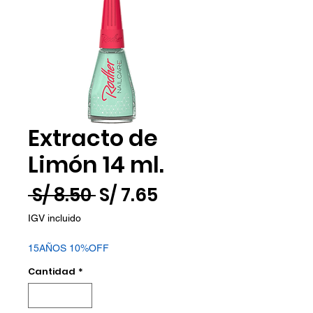
Extracto de
Limón 14 ml.
Precio
Precio
 S/ 8.50 
S/ 7.65
de
IGV incluido
oferta
15AÑOS 10%OFF
Cantidad
*