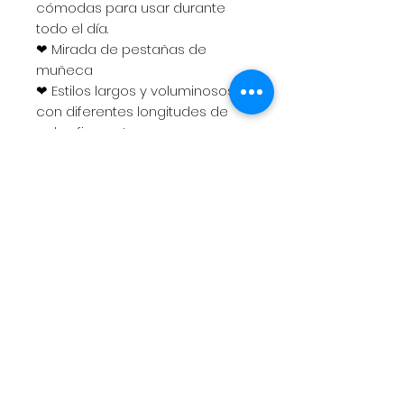
cómodas para usar durante
todo el día.
❤ Mirada de pestañas de
muñeca
❤ Estilos largos y voluminosos
con diferentes longitudes de
pelos finos y tenues
❤ Increíblemente ligero para un
uso cómodo
❤ Estilo de pestañas
escalonadas
❤ Alargado en el centro con
esquinas interiores y exteriores
más cortas
❤ Ligeramente puntiagudo
❤ Plenitud