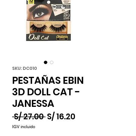
SKU: DC010
PESTAÑAS EBIN
3D DOLL CAT -
JANESSA
Precio
Precio
 S/ 27.00 
S/ 16.20
de
IGV incluido
oferta