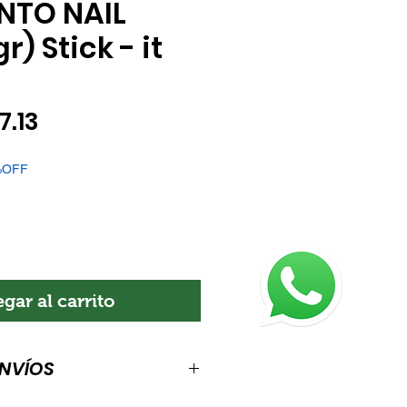
NTO NAIL
r) Stick - it
ecio
Precio
7.13
de
5%OFF
oferta
gar al carrito
ENVÍOS
de envíos. Es el lugar indicado