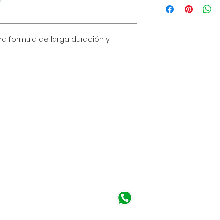
para agregar más 
de envío, empaquet
política clara y tr
 formula de larga duración y
gran manera de gen
que tus clientes c
a - Perú
 am - 6:30 pm