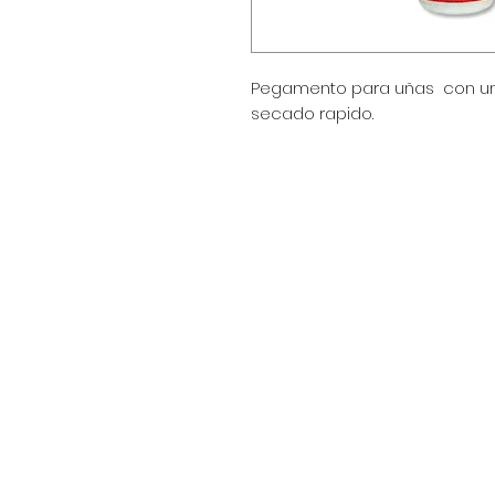
Pegamento para uñas con una
secado rapido.
Encuéntranos en:
Av. Arenales 2500 - Lince - Lim
Horario: Lunes a Viernes 8:30
Celular: 990 669 445
pedidos@winsorperu.com