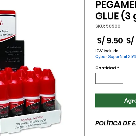
PEGAME
GLUE (3 g
SKU: 50500
Pr
 S/ 9.50 
S/ 
IGV incluido
Cyber SuperNail 2
Cantidad
*
Agre
POLÍTICA DE 
Esta es la política 