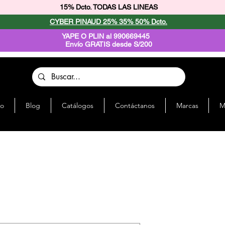
15% Dcto. TODAS LAS LINEAS
CYBER PINAUD 25% 35% 50% Dcto.
YAPE O PLIN al 990669445
Envío GRATIS desde S/200
io
Blog
Catálogos
Contáctanos
Marcas
M