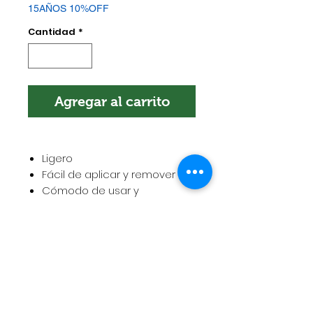
15AÑOS 10%OFF
Cantidad
*
Agregar al carrito
Ligero
Fácil de aplicar y remover
Cómodo de usar y
reutilizable.
POLÍTICA DE ENVÍOS
Esta es la política de envíos. Es el
lugar indicado para agregar más
información sobre tus métodos de