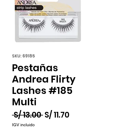
SKU: 69185
Pestañas
Andrea Flirty
Lashes #185
Multi
Precio
Precio
 S/ 13.00 
S/ 11.70
de
IGV incluido
oferta