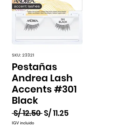
SKU: 23321
Pestañas
Andrea Lash
Accents #301
Black
Precio
Precio
 S/ 12.50 
S/ 11.25
de
IGV incluido
oferta