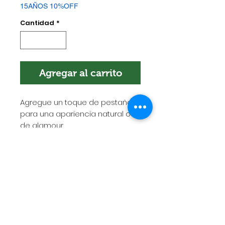
15AÑOS 10%OFF
Cantidad
*
Agregar al carrito
Agregue un toque de pestañas
para una apariencia natural o
de glamour.
POLÍTICA DE ENVÍOS
Esta es la política de envíos. Es el
lugar indicado para agregar más
información sobre tus métodos de
envío, empaquetado y costos.
Tener una política clara y