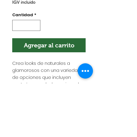
IGV incluido
Cantidad
*
Agregar al carrito
Crea looks de naturales a
glamorosos con una variedad
de opciones que incluyen
pestañas anudados y sin nudos.
POLÍTICA DE ENVÍOS
Esta es la política de envíos. Es el
lugar indicado para agregar más
información sobre tus métodos de
envío, empaquetado y costos.