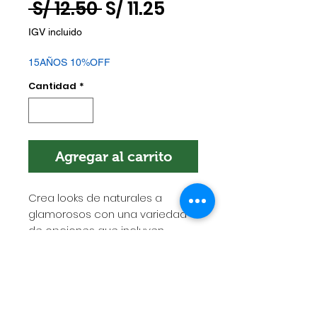
Precio
Precio
 S/ 12.50 
S/ 11.25
de
IGV incluido
oferta
15AÑOS 10%OFF
Cantidad
*
Agregar al carrito
Crea looks de naturales a
glamorosos con una variedad
de opciones que incluyen
pestañas anudados y sin nudos.
POLÍTICA DE ENVÍOS