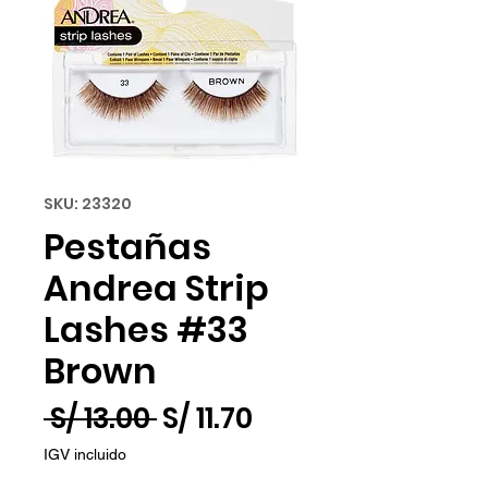
SKU: 23320
Pestañas
Andrea Strip
Lashes #33
Brown
Precio
Precio
 S/ 13.00 
S/ 11.70
de
IGV incluido
oferta