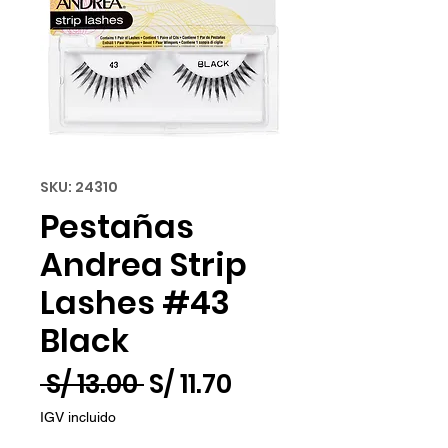
SKU: 24310
Pestañas
Andrea Strip
Lashes #43
Black
Precio
Precio
 S/ 13.00 
S/ 11.70
de
IGV incluido
oferta