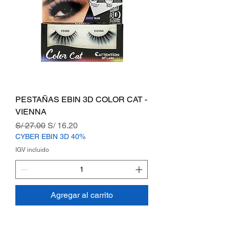
PESTAÑAS EBIN 3D COLOR CAT -
VIENNA
Precio
Precio de oferta
S/ 27.00
S/ 16.20
CYBER EBIN 3D 40%
IGV incluido
Agregar al carrito