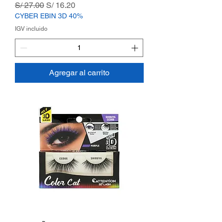
Precio
Precio de oferta
S/ 27.00
S/ 16.20
CYBER EBIN 3D 40%
IGV incluido
Agregar al carrito