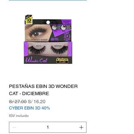
PESTAÑAS EBIN 3D WONDER
CAT - DICIEMBRE
Precio
Precio de oferta
S/ 27.00
S/ 16.20
CYBER EBIN 3D 40%
IGV incluido