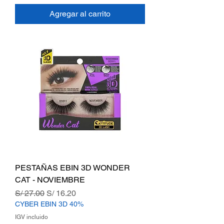
Agregar al carrito
PESTAÑAS EBIN 3D WONDER
CAT - NOVIEMBRE
Precio
Precio de oferta
S/ 27.00
S/ 16.20
CYBER EBIN 3D 40%
IGV incluido