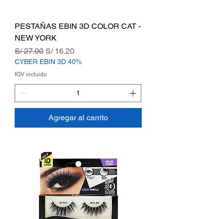
PESTAÑAS EBIN 3D COLOR CAT -
NEW YORK
Precio
Precio de oferta
S/ 27.00
S/ 16.20
CYBER EBIN 3D 40%
IGV incluido
Agregar al carrito