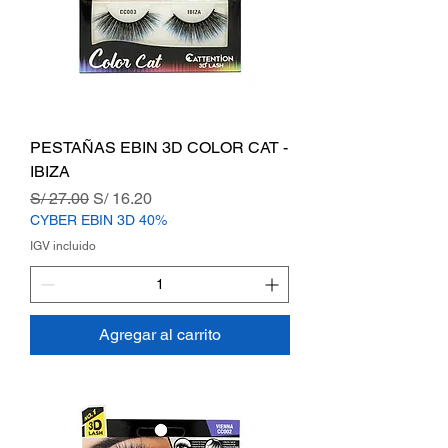
PESTAÑAS EBIN 3D COLOR CAT -
IBIZA
Precio
Precio de oferta
S/ 27.00
S/ 16.20
CYBER EBIN 3D 40%
IGV incluido
Agregar al carrito