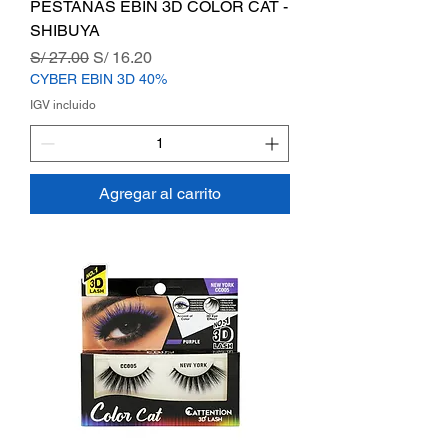
PESTAÑAS EBIN 3D COLOR CAT -
SHIBUYA
Precio
Precio de oferta
S/ 27.00
S/ 16.20
CYBER EBIN 3D 40%
IGV incluido
Agregar al carrito