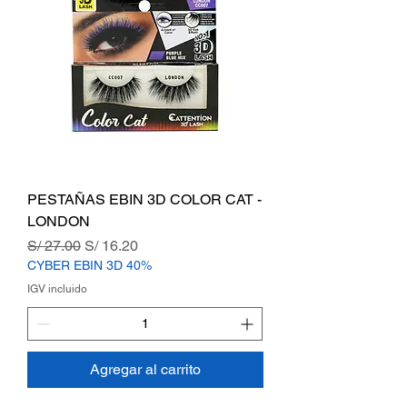
PESTAÑAS EBIN 3D COLOR CAT -
LONDON
Precio
Precio de oferta
S/ 27.00
S/ 16.20
CYBER EBIN 3D 40%
IGV incluido
Agregar al carrito