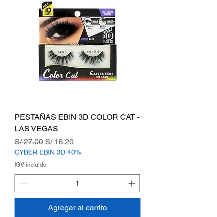
PESTAÑAS EBIN 3D COLOR CAT -
LAS VEGAS
Precio
Precio de oferta
S/ 27.00
S/ 16.20
CYBER EBIN 3D 40%
IGV incluido
Agregar al carrito