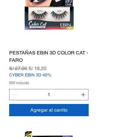
PESTAÑAS EBIN 3D COLOR CAT -
FARO
Precio
Precio de oferta
S/ 27.00
S/ 16.20
CYBER EBIN 3D 40%
IGV incluido
Agregar al carrito