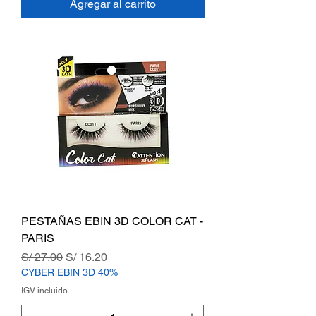
Agregar al carrito
PESTAÑAS EBIN 3D COLOR CAT -
PARIS
Precio
Precio de oferta
S/ 27.00
S/ 16.20
CYBER EBIN 3D 40%
IGV incluido