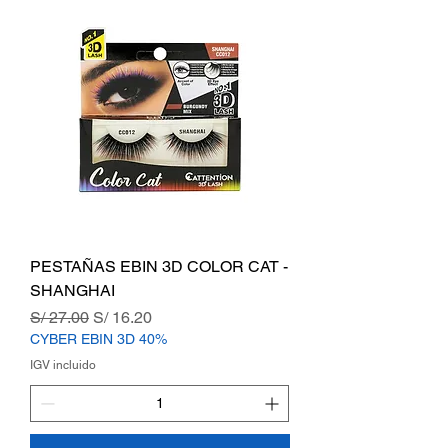
PESTAÑAS EBIN 3D COLOR CAT -
SHANGHAI
Precio
Precio de oferta
S/ 27.00
S/ 16.20
CYBER EBIN 3D 40%
IGV incluido