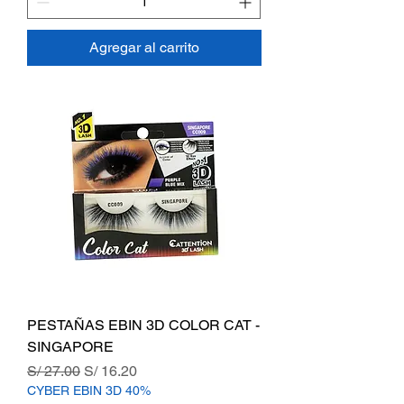
Agregar al carrito
PESTAÑAS EBIN 3D COLOR CAT -
SINGAPORE
Precio
Precio de oferta
S/ 27.00
S/ 16.20
CYBER EBIN 3D 40%