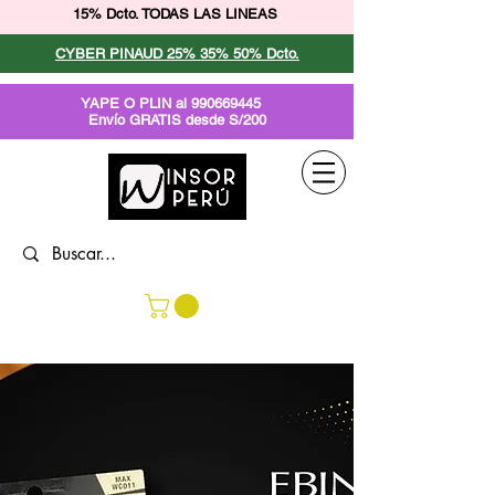
15% Dcto. TODAS LAS LINEAS
CYBER PINAUD 25% 35% 50% Dcto.
YAPE O PLIN al
990669445
Envío GRATIS desde S/200