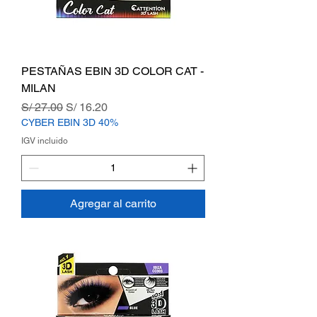
PESTAÑAS EBIN 3D COLOR CAT -
MILAN
Precio
Precio de oferta
S/ 27.00
S/ 16.20
CYBER EBIN 3D 40%
IGV incluido
Agregar al carrito