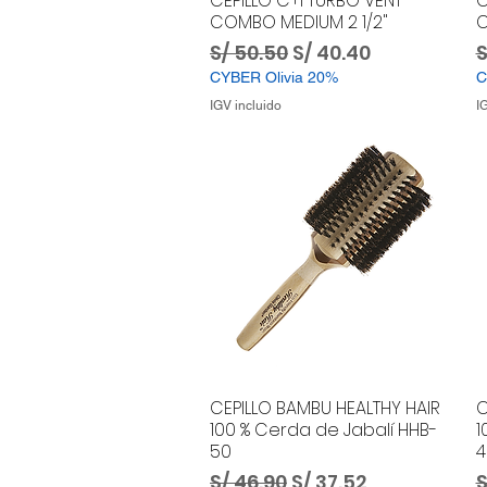
CEPILLO C+I TURBO VENT
C
COMBO MEDIUM 2 1/2"
C
Precio
Precio de oferta
P
S/ 50.50
S/ 40.40
S
CYBER Olivia 20%
C
IGV incluido
I
CEPILLO BAMBU HEALTHY HAIR
C
100 % Cerda de Jabalí HHB-
1
50
4
Precio
Precio de oferta
P
S/ 46.90
S/ 37.52
S