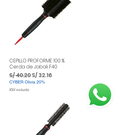
CEPILLO PROFORME 100 %
Cerda de Jabali F40
ta
Precio
Precio de oferta
S/ 40.20
S/ 32.16
CYBER Olivia 20%
IGV incluido