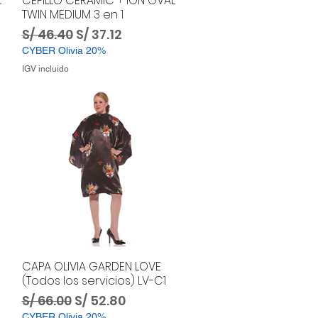
L
CEPILLO CERAMIC + ION OVAL
TWIN MEDIUM 3 en 1
ta
Precio
Precio de oferta
S/ 46.40
S/ 37.12
CYBER Olivia 20%
IGV incluido
CAPA OLIVIA GARDEN LOVE
(Todos los servicios) LV-C1
ta
Precio
Precio de oferta
S/ 66.00
S/ 52.80
CYBER Olivia 20%