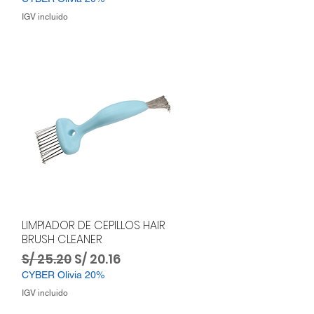
IGV incluido
LIMPIADOR DE CEPILLOS HAIR
BRUSH CLEANER
a
Precio
Precio de oferta
S/ 25.20
S/ 20.16
CYBER Olivia 20%
IGV incluido