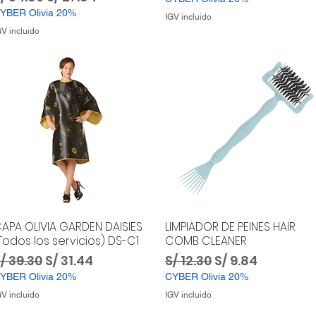
YBER Olivia 20%
IGV incluido
GV incluido
APA OLIVIA GARDEN DAISIES
LIMPIADOR DE PEINES HAIR
Todos los servicios) DS-C1
COMB CLEANER
recio
Precio de oferta
Precio
Precio de ofert
/ 39.30
S/ 31.44
S/ 12.30
S/ 9.84
YBER Olivia 20%
CYBER Olivia 20%
GV incluido
IGV incluido