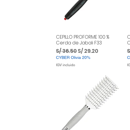
CEPILLO PROFORME 100 %
C
Cerda de Jabali F33
C
Precio
Precio de oferta
P
S/ 36.50
S/ 29.20
S
CYBER Olivia 20%
C
IGV incluido
I