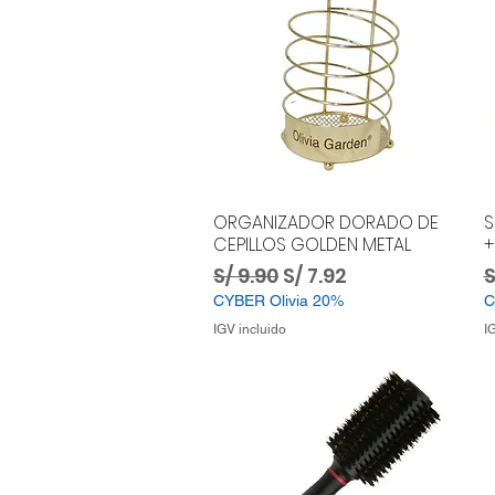
ORGANIZADOR DORADO DE
S
CEPILLOS GOLDEN METAL
+
Precio
Precio de oferta
P
S/ 9.90
S/ 7.92
S
CYBER Olivia 20%
C
IGV incluido
I