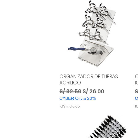
ORGANIZADOR DE TIJERAS
C
ACRILICO
I
Precio
Precio de oferta
P
S/ 32.50
S/ 26.00
S
CYBER Olivia 20%
C
IGV incluido
I