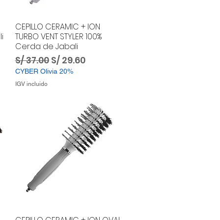
CEPILLO CERAMIC + ION
i
TURBO VENT STYLER 100%
Cerda de Jabali
ta
Precio
Precio de oferta
S/ 37.00
S/ 29.60
CYBER Olivia 20%
IGV incluido