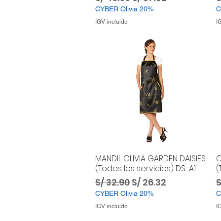
CYBER Olivia 20%
C
IGV incluido
I
MANDIL OLIVIA GARDEN DAISIES
C
(Todos los servicios) DS-A1
(
Precio
Precio de oferta
P
S/ 32.90
S/ 26.32
S
CYBER Olivia 20%
C
IGV incluido
I