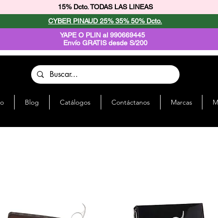
15% Dcto. TODAS LAS LINEAS
CYBER PINAUD 25% 35% 50% Dcto.
YAPE O PLIN al 990669445
Envío GRATIS desde S/200
io
Blog
Catálogos
Contáctanos
Marcas
M