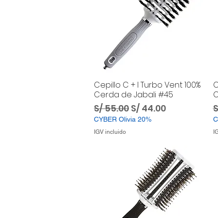
Cepillo C + I Turbo Vent 100%
C
Cerda de Jabali #45
C
Precio
Precio de oferta
P
S/ 55.00
S/ 44.00
S
CYBER Olivia 20%
C
IGV incluido
I