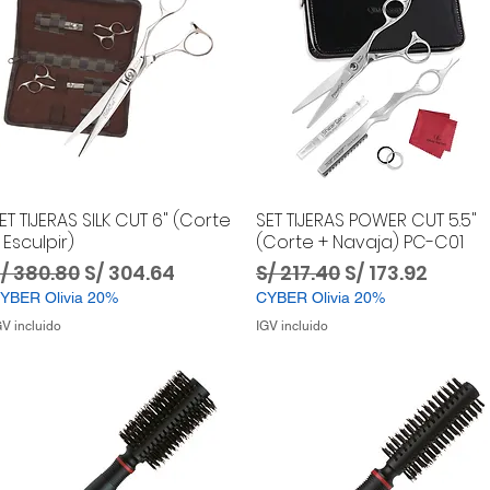
ET TIJERAS SILK CUT 6" (Corte
SET TIJERAS POWER CUT 5.5"
 Esculpir)
(Corte + Navaja) PC-C01
recio
Precio de oferta
Precio
Precio de ofer
/ 380.80
S/ 304.64
S/ 217.40
S/ 173.92
YBER Olivia 20%
CYBER Olivia 20%
GV incluido
IGV incluido