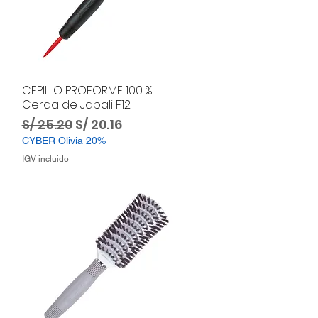
CEPILLO PROFORME 100 %
Cerda de Jabali F12
ta
Precio
Precio de oferta
S/ 25.20
S/ 20.16
CYBER Olivia 20%
IGV incluido