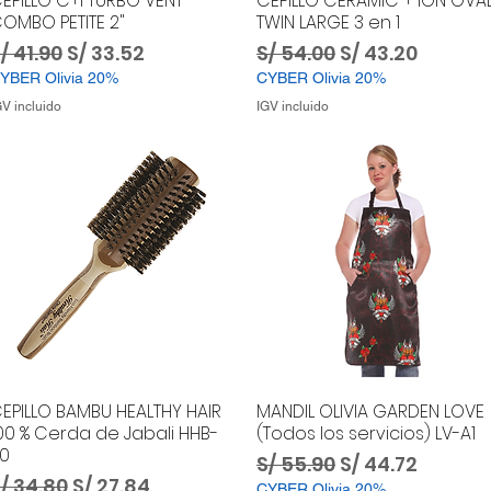
EPILLO C+I TURBO VENT
CEPILLO CERAMIC + ION OVA
OMBO PETITE 2"
TWIN LARGE 3 en 1
recio
Precio de oferta
Precio
Precio de ofer
/ 41.90
S/ 33.52
S/ 54.00
S/ 43.20
YBER Olivia 20%
CYBER Olivia 20%
GV incluido
IGV incluido
EPILLO BAMBU HEALTHY HAIR
MANDIL OLIVIA GARDEN LOVE
00 % Cerda de Jabali HHB-
(Todos los servicios) LV-A1
0
Precio
Precio de ofer
S/ 55.90
S/ 44.72
recio
Precio de oferta
/ 34.80
S/ 27.84
CYBER Olivia 20%