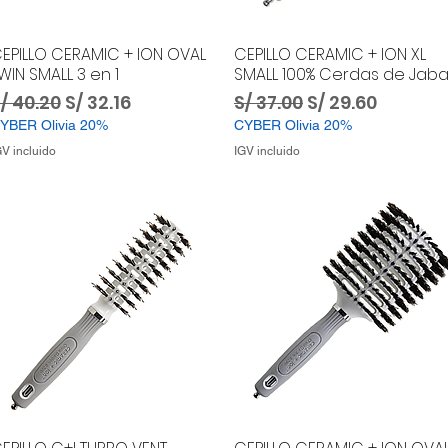
EPILLO CERAMIC + ION OVAL
CEPILLO CERAMIC + ION XL
WIN SMALL 3 en 1
SMALL 100% Cerdas de Jabal
recio
Precio de oferta
Precio
Precio de ofer
/ 40.20
S/ 32.16
S/ 37.00
S/ 29.60
YBER Olivia 20%
CYBER Olivia 20%
GV incluido
IGV incluido