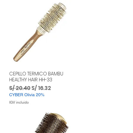
CEPILLO TERMICO BAMBU
HEALTHY HAIR HH-33
ta
Precio
Precio de oferta
S/ 20.40
S/ 16.32
CYBER Olivia 20%
IGV incluido