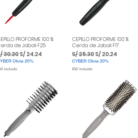
EPILLO PROFORME 100 %
CEPILLO PROFORME 100 %
erda de Jabali F25
Cerda de Jabali F17
recio
Precio de oferta
Precio
Precio de ofer
/ 30.30
S/ 24.24
S/ 25.30
S/ 20.24
YBER Olivia 20%
CYBER Olivia 20%
GV incluido
IGV incluido