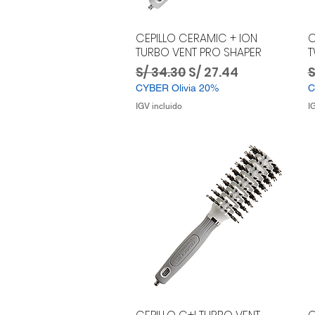
CEPILLO CERAMIC + ION
C
TURBO VENT PRO SHAPER
T
Precio
Precio de oferta
P
S/ 34.30
S/ 27.44
S
CYBER Olivia 20%
C
IGV incluido
I