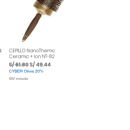
%
CEPILLO NanoThemic
Ceramic + Ion NT-82
ta
Precio
Precio de oferta
S/ 61.80
S/ 49.44
CYBER Olivia 20%
IGV incluido