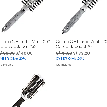
epillo C + I Turbo Vent 100%
Cepillo C + I Turbo Vent 100
erda de Jabali #32
Cerda de Jabali #22
recio
Precio de oferta
Precio
Precio de ofer
/ 50.00
S/ 40.00
S/ 41.50
S/ 33.20
YBER Olivia 20%
CYBER Olivia 20%
GV incluido
IGV incluido