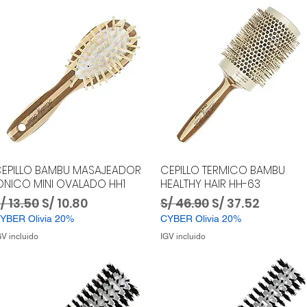
EPILLO BAMBU MASAJEADOR
CEPILLO TERMICO BAMBU
ONICO MINI OVALADO HH1
HEALTHY HAIR HH-63
recio
Precio de oferta
Precio
Precio de ofer
/ 13.50
S/ 10.80
S/ 46.90
S/ 37.52
YBER Olivia 20%
CYBER Olivia 20%
GV incluido
IGV incluido