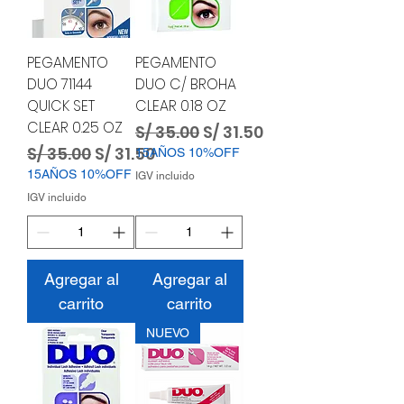
PEGAMENTO
PEGAMENTO
DUO 71144
DUO C/ BROHA
QUICK SET
CLEAR 0.18 OZ
CLEAR 0.25 OZ
Precio
Precio de oferta
S/ 35.00
S/ 31.50
Precio
Precio de oferta
S/ 35.00
S/ 31.50
15AÑOS 10%OFF
15AÑOS 10%OFF
IGV incluido
IGV incluido
Agregar al
Agregar al
carrito
carrito
NUEVO