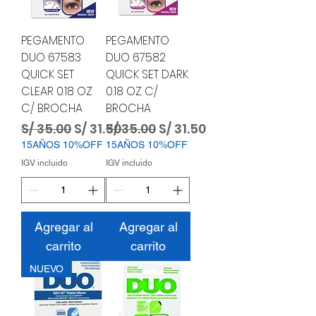
PEGAMENTO
PEGAMENTO
DUO 67583
DUO 67582
QUICK SET
QUICK SET DARK
CLEAR 0.18 OZ
0.18 OZ C/
C/ BROCHA
BROCHA
Precio
Precio de oferta
Precio
Precio de oferta
S/ 35.00
S/ 31.50
S/ 35.00
S/ 31.50
15AÑOS 10%OFF
15AÑOS 10%OFF
IGV incluido
IGV incluido
Agregar al
Agregar al
carrito
carrito
NUEVO