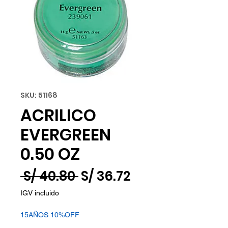
SKU: 51168
ACRILICO
EVERGREEN
0.50 OZ
Precio
Precio
 S/ 40.80 
S/ 36.72
de
IGV incluido
oferta
15AÑOS 10%OFF