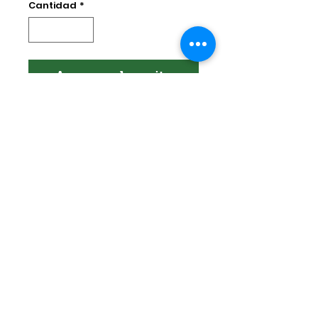
Cantidad
*
Agregar al carrito
Encuéntranos en:
Av. Arenales 2500 - Lince - Lima - Perú
Horario: Lunes a Viernes 8:30 am - 6:30
pm
Celular:
990 669 445
pedidos@winsorperu.com