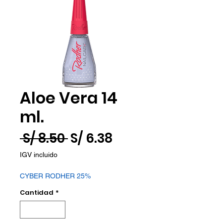
Aloe Vera 14
ml.
Precio
Precio
 S/ 8.50 
S/ 6.38
de
IGV incluido
oferta
CYBER RODHER 25%
Cantidad
*