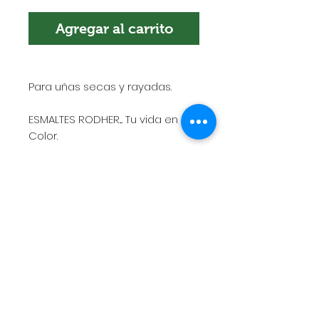
Agregar al carrito
Para uñas secas y rayadas.
ESMALTES RODHER.... Tu vida en
Color.
POLÍTICA DE ENVÍOS
Esta es la política de envíos. Es el
lugar indicado para agregar más
información sobre tus métodos de
envío, empaquetado y costos.
Tener una política clara y
transparente al respecto es una
gran manera de generar
Encuéntranos en:
confianza y garantizar que tus