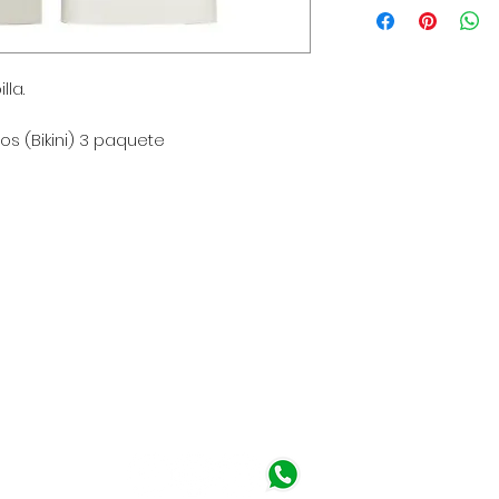
para agregar más 
de envío, empaquet
política clara y tr
lla.
gran manera de gen
que tus clientes c
s (Bikini) 3 paquete
a - Perú
 am - 6:30 pm