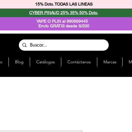
15% Dcto. TODAS LAS LINEAS
CYBER PINAUD 25% 35% 50% Dcto.
YAPE O PLIN al 990669445
Envío GRATIS desde S/200
io
Blog
Catálogos
Contáctanos
Marcas
M