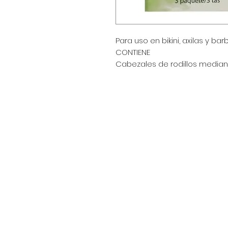
Para uso en bikini, axilas y barbi
CONTIENE
Cabezales de rodillos mediano
Encuéntranos en:
Av. Arenales 2500 - Lince - Lim
Horario: Lunes a Viernes 8:30
Celular: 990 669 445
pedidos@winsorperu.com