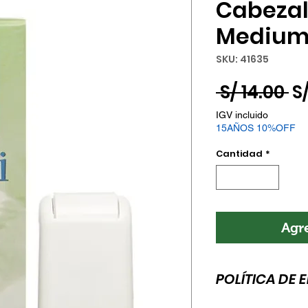
Cabezal
Medium B
SKU: 41635
Pr
 S/ 14.00 
S
IGV incluido
15AÑOS 10%OFF
Cantidad
*
Agre
POLÍTICA DE 
Esta es la política 