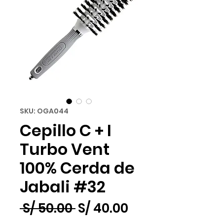
SKU: OGA044
Cepillo C + I
Turbo Vent
100% Cerda de
Jabali #32
Precio
Precio
 S/ 50.00 
S/ 40.00