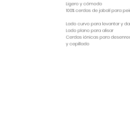
Ligero y cómodo
100% cerdas de jabalí para pei
Lado curvo para levantar y d
Lado plano para alisar
Cerdas iónicas para desenre
y cepillado
Encuéntranos en:
Av. Arenales 2500 - Lince - Lim
Horario: Lunes a Viernes 8:30
Celular: 990 669 445
pedidos@winsorperu.com