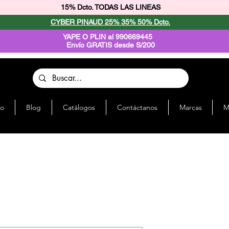
15% Dcto. TODAS LAS LINEAS
CYBER PINAUD 25% 35% 50% Dcto.
YAPE O PLIN al 990669445
Envío GRATIS desde S/200
io
Blog
Catálogos
Contáctanos
Marcas
M