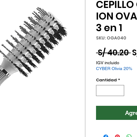
CEPILLO
ION OVA
3 en 1
SKU: OGA040
P
 S/ 40.20 
S
IGV incluido
CYBER Olivia 20%
Cantidad
*
Agre