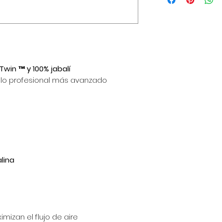
win ™ y 100% jabalí
illo profesional más avanzado
lina
mizan el flujo de aire