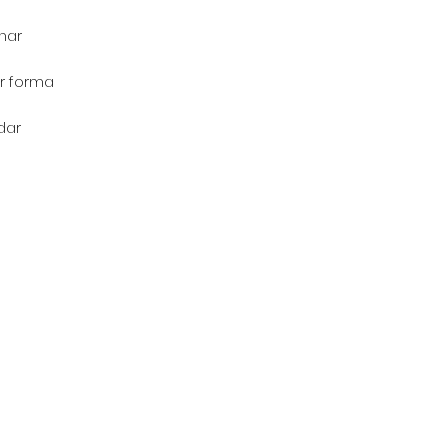
nar
ar forma
dar
a - Perú
 am - 6:30 pm