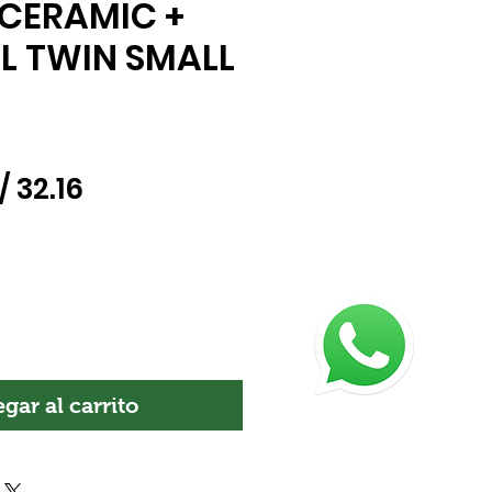
 CERAMIC +
L TWIN SMALL
recio
Precio
/ 32.16
de
oferta
gar al carrito