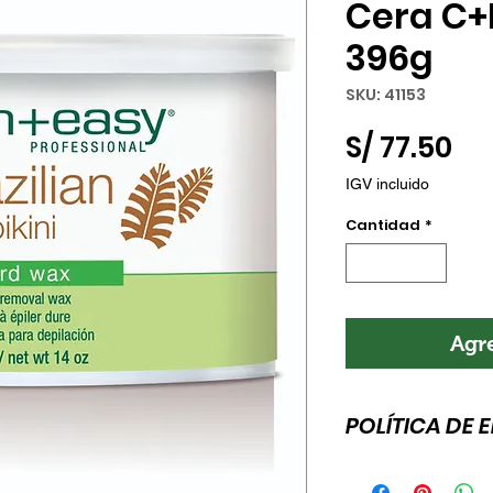
Cera C+E
396g
SKU: 41153
Pr
S/ 77.50
IGV incluido
Cantidad
*
Agre
POLÍTICA DE 
Esta es la política 
para agregar más 