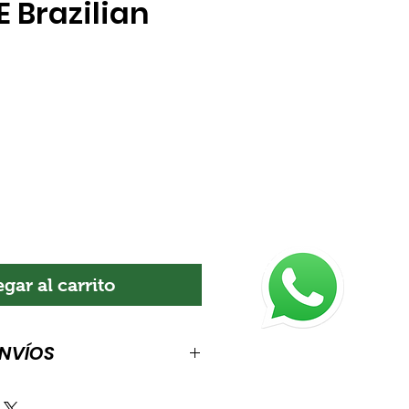
 Brazilian
ecio
gar al carrito
ENVÍOS
de envíos. Es el lugar indicado
información sobre tus métodos