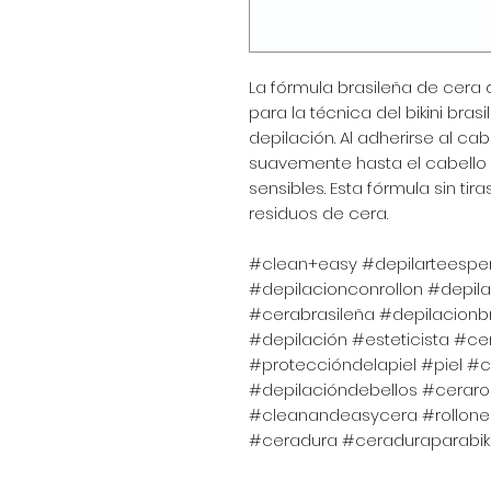
La fórmula brasileña de cera
para la técnica del bikini bras
depilación. Al adherirse al cabe
suavemente hasta el cabello
sensibles. Esta fórmula sin tiras
residuos de cera.
#clean+easy #depilarteesper
#depilacionconrollon #depil
#cerabrasileña #depilacionbr
#depilación #esteticista #ce
#proteccióndelapiel #piel #c
#depilacióndebellos #cerarol
#cleanandeasycera #rollon
#ceradura #ceraduraparabikin