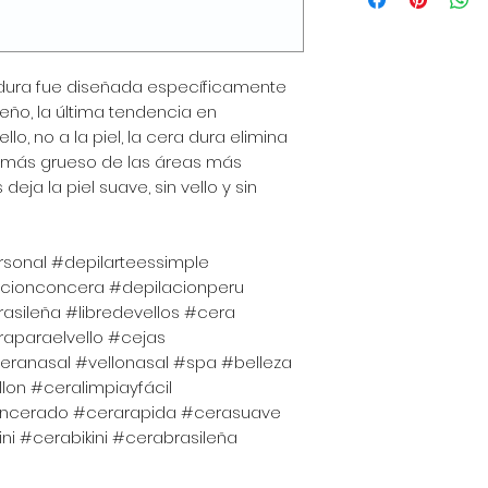
de envío, empaquet
política clara y tr
gran manera de gen
 dura fue diseñada específicamente
que tus clientes c
ileño, la última tendencia en
llo, no a la piel, la cera dura elimina
 más grueso de las áreas más
 deja la piel suave, sin vello y sin
sonal #depilarteessimple
acionconcera #depilacionperu
asileña #libredevellos #cera
raparaelvello #cejas
eranasal #vellonasal #spa #belleza
lon #ceralimpiayfácil
encerado #cerarapida #cerasuave
i #cerabikini #cerabrasileña