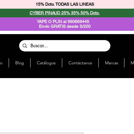
15% Dcto. TODAS LAS LINEAS
CYBER PINAUD 25% 35% 50% Dcto.
YAPE O PLIN al 990669445
Envío GRATIS desde S/200
io
Blog
Catálogos
Contáctanos
Marcas
M