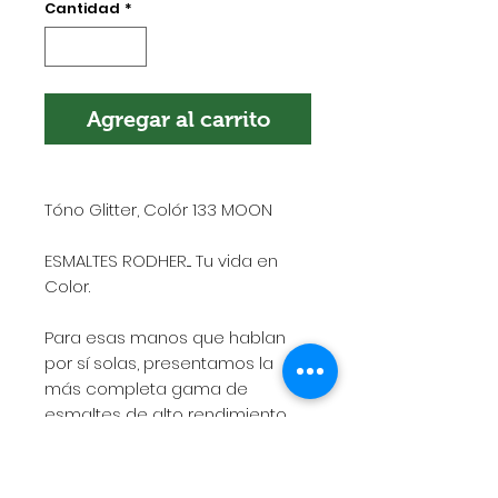
Cantidad
*
Agregar al carrito
Tóno Glitter, Colór 133 MOON
ESMALTES RODHER.... Tu vida en
Color.
Para esas manos que hablan
por sí solas, presentamos la
más completa gama de
esmaltes de alto rendimiento,
rápido secado, gran adherencia
y excelente duración.