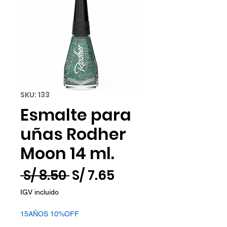
SKU: 133
Esmalte para
uñas Rodher
Moon 14 ml.
Precio
Precio
 S/ 8.50 
S/ 7.65
de
IGV incluido
oferta
15AÑOS 10%OFF