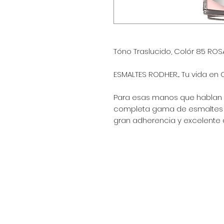
Tóno Traslucido, Colór 85 RO
ESMALTES RODHER.... Tu vida en C
Para esas manos que hablan p
completa gama de esmaltes d
gran adherencia y excelente 
Encuéntranos en:
Av. Arenales 2500 - Lince - Lim
Horario: Lunes a Viernes 8:30
Celular: 990 669 445
pedidos@winsorperu.com