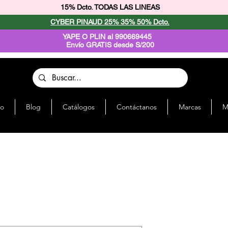
15% Dcto. TODAS LAS LINEAS
CYBER PINAUD 25% 35% 50% Dcto.
YAPE O PLIN al 990669445
Envío GRATIS desde S/200
io
Blog
Catálogos
Contáctanos
Marcas
M