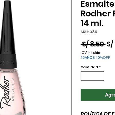
Esmalte
Rodher 
14 ml.
SKU: 085
Pr
 S/ 8.50 
S/
IGV incluido
15AÑOS 10%OFF
Cantidad
*
Agre
POLÍTICA DE 