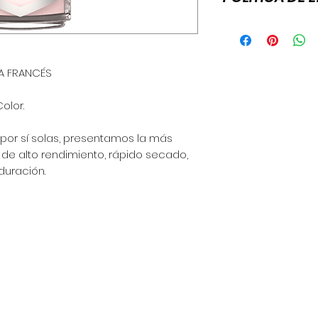
Esta es la política 
para agregar más 
de envío, empaquet
política clara y tr
SA FRANCÉS
gran manera de gen
que tus clientes c
olor.
or sí solas, presentamos la más
e alto rendimiento, rápido secado,
duración.
a - Perú
 am - 6:30 pm