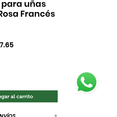
 para uñas
Rosa Francés
ecio
Precio
 7.65
de
oferta
gar al carrito
ENVÍOS