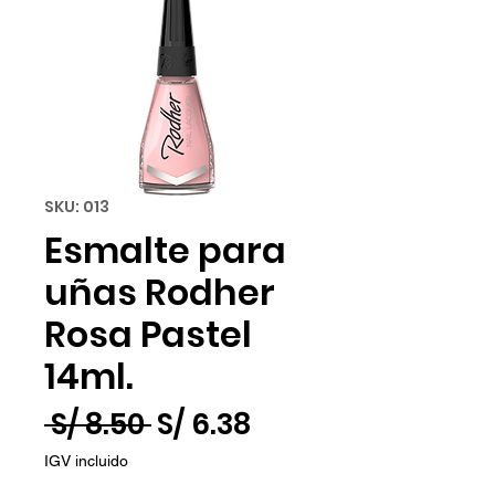
SKU: 013
Esmalte para
uñas Rodher
Rosa Pastel
14ml.
Precio
Precio
 S/ 8.50 
S/ 6.38
de
IGV incluido
oferta