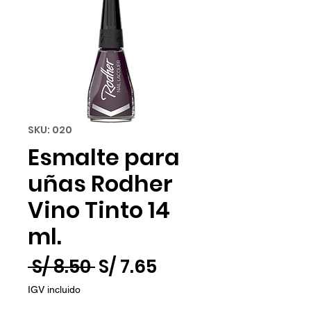
SKU: 020
Esmalte para
uñas Rodher
Vino Tinto 14
ml.
Precio
Precio
 S/ 8.50 
S/ 7.65
de
IGV incluido
oferta