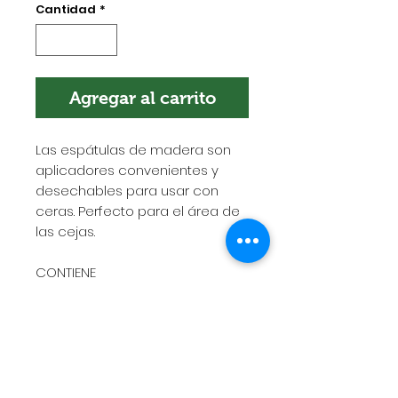
Cantidad
*
Agregar al carrito
Las espátulas de madera son
aplicadores convenientes y
desechables para usar con
ceras. Perfecto para el área de
las cejas.
CONTIENE
100 Unidades
POLÍTICA DE ENVÍOS
Esta es la política de envíos. Es el