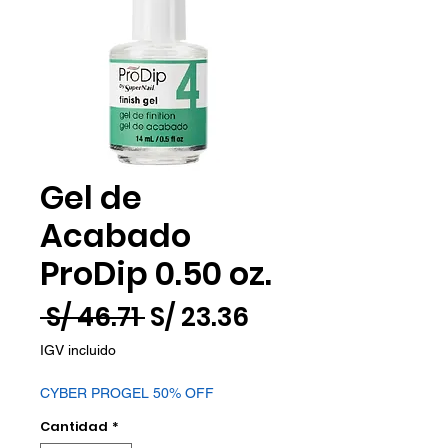
Gel de
Acabado
ProDip 0.50 oz.
Precio
Precio
 S/ 46.71 
S/ 23.36
de
IGV incluido
oferta
CYBER PROGEL 50% OFF
Cantidad
*