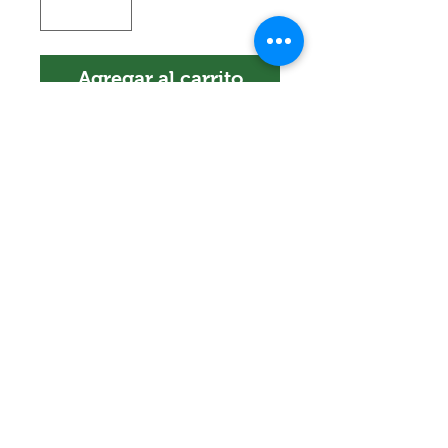
Agregar al carrito
Encuéntranos en:
Av. Arenales 2500 - Lince - Lima - Perú
Horario: Lunes a Viernes 8:30 am - 6:30
pm
Celular:
990 669 445
pedidos@winsorperu.com
©2019 Winsor Perú. Todos los derechos reservados.