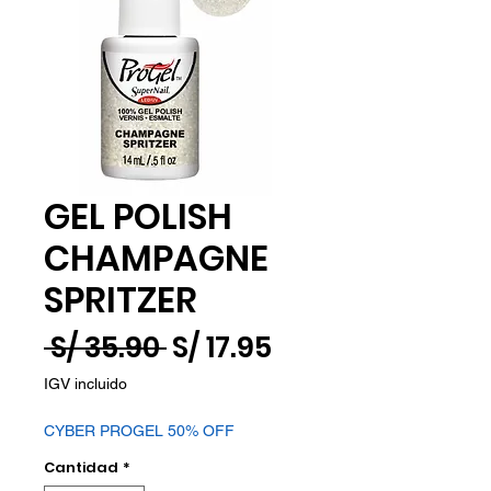
GEL POLISH
CHAMPAGNE
SPRITZER
Precio
Precio
 S/ 35.90 
S/ 17.95
de
IGV incluido
oferta
CYBER PROGEL 50% OFF
Cantidad
*