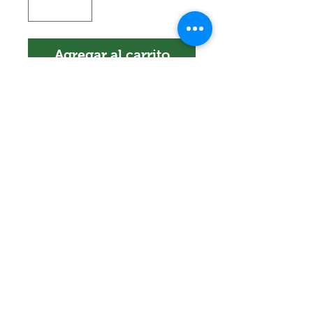
Agregar al carrito
Encuéntranos en:
Av. Arenales 2500 - Lince - Lima - Perú
Horario: Lunes a Viernes 8:30 am - 6:30
pm
Celular:
990 669 445
pedidos@winsorperu.com
©2019 Winsor Perú. Todos los derechos reservados.