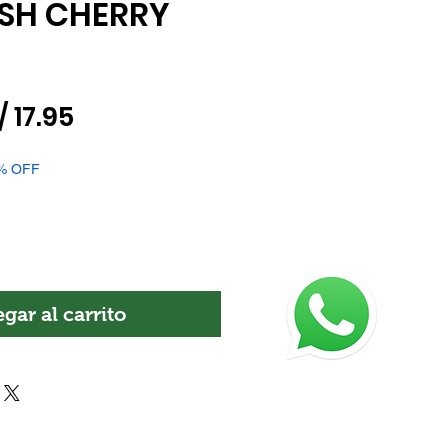
ISH CHERRY
recio
Precio
/ 17.95
de
% OFF
oferta
gar al carrito