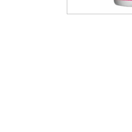
Encuéntranos en:
Av. Arenales 2500 - Lince - Lim
Horario: Lunes a Viernes 8:30
Celular: 990 669 445
pedidos@winsorperu.com