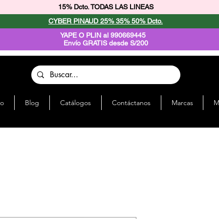
15% Dcto. TODAS LAS LINEAS
CYBER PINAUD 25% 35% 50% Dcto.
YAPE O PLIN al 990669445
Envío GRATIS desde S/200
io
Blog
Catálogos
Contáctanos
Marcas
M