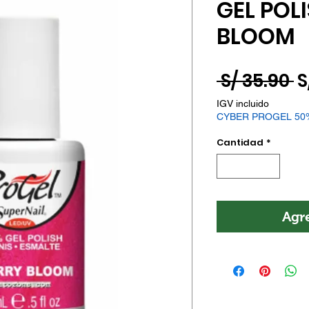
GEL POL
BLOOM
P
 S/ 35.90 
S
IGV incluido
CYBER PROGEL 50
Cantidad
*
Agre