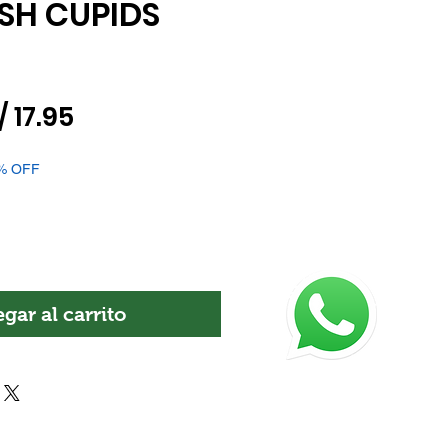
ISH CUPIDS
recio
Precio
/ 17.95
de
% OFF
oferta
gar al carrito