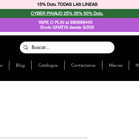
15% Dcto. TODAS LAS LINEAS
CYBER PINAUD 25% 35% 50% Dcto.
YAPE O PLIN al 990669445
Envío GRATIS desde S/200
io
Blog
Catálogos
Contáctanos
Marcas
M