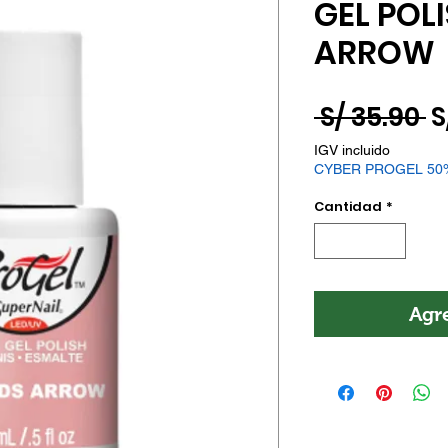
GEL POL
ARROW
P
 S/ 35.90 
S
IGV incluido
CYBER PROGEL 50
Cantidad
*
Agre