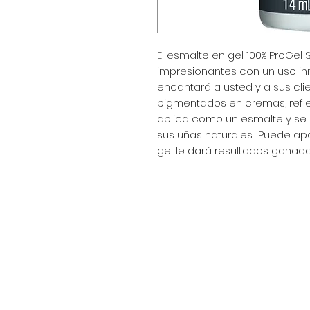
El esmalte en gel 100% ProGel
impresionantes con un uso i
encantará a usted y a sus clie
pigmentados en cremas, reflejo
aplica como un esmalte y se e
sus uñas naturales. ¡Puede ap
gel le dará resultados ganado
Encuéntranos en:
Av. Arenales 2500 - Lince - Lim
Horario: Lunes a Viernes 8:30
Celular: 990 669 445
pedidos@winsorperu.com