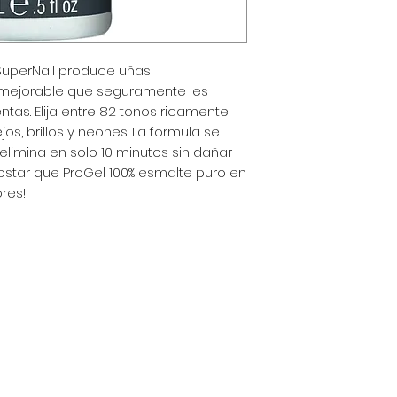
de envío, empaquet
política clara y tr
gran manera de gen
que tus clientes c
 SuperNail produce uñas
nmejorable que seguramente les
ntas. Elija entre 82 tonos ricamente
s, brillos y neones. La formula se
limina en solo 10 minutos sin dañar
ostar que ProGel 100% esmalte puro en
res!
a - Perú
 am - 6:30 pm