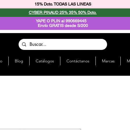
15% Dcto. TODAS LAS LINEAS
CYBER PINAUD 25% 35% 50% Dcto.
YAPE O PLIN al 990669445
Envío GRATIS desde S/200
io
Blog
Catálogos
Contáctanos
Marcas
M