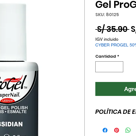
Gel Pro
SKU: 80125
P
 S/ 35.90 
S
IGV incluido
CYBER PROGEL 50
Cantidad
*
Agre
POLÍTICA DE 
Esta es la política 
para agregar más 