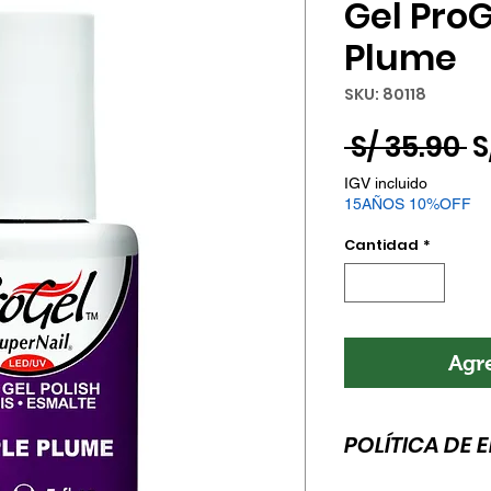
Gel ProG
Plume
SKU: 80118
P
 S/ 35.90 
S
IGV incluido
15AÑOS 10%OFF
Cantidad
*
Agre
POLÍTICA DE 
Esta es la política 