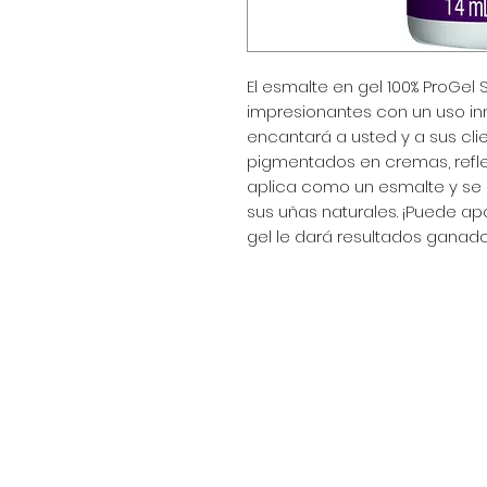
El esmalte en gel 100% ProGel
impresionantes con un uso i
encantará a usted y a sus clie
pigmentados en cremas, reflejo
aplica como un esmalte y se e
sus uñas naturales. ¡Puede ap
gel le dará resultados ganado
Encuéntranos en:
Av. Arenales 2500 - Lince - Lim
Horario: Lunes a Viernes 8:30
Celular: 990 669 445
pedidos@winsorperu.com