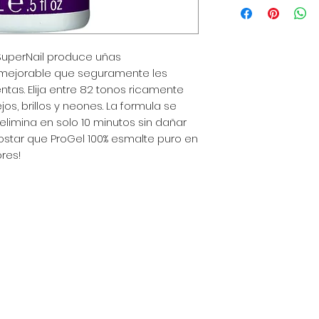
para agregar más 
de envío, empaquet
política clara y tr
 SuperNail produce uñas
gran manera de gen
que tus clientes c
nmejorable que seguramente les
ntas. Elija entre 82 tonos ricamente
s, brillos y neones. La formula se
limina en solo 10 minutos sin dañar
ostar que ProGel 100% esmalte puro en
res!
a - Perú
 am - 6:30 pm