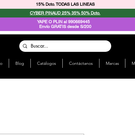
15% Dcto. TODAS LAS LINEAS
CYBER PINAUD 25% 35% 50% Dcto.
YAPE O PLIN al 990669445
Envío GRATIS desde S/200
io
Blog
Catálogos
Contáctanos
Marcas
M