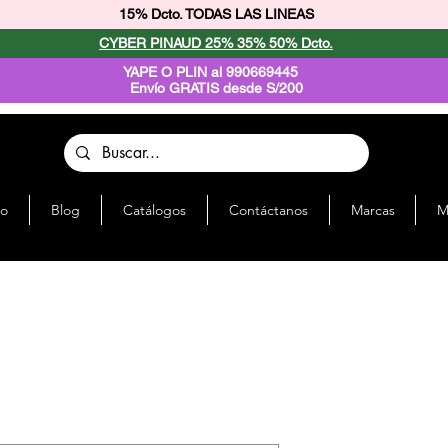
15% Dcto. TODAS LAS LINEAS
CYBER PINAUD 25% 35% 50% Dcto.
YAPE O PLIN al 990669445
Envío GRATIS desde S/200
io
Blog
Catálogos
Contáctanos
Marcas
M