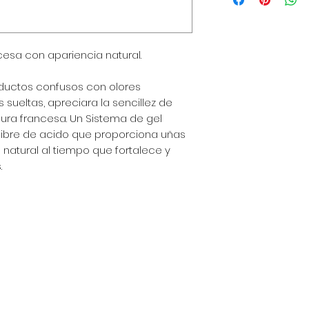
de envío, empaquet
política clara y tr
gran manera de gen
esa con apariencia natural.
que tus clientes c
ductos confusos con olores
sueltas, apreciara la sencillez de
ura francesa. Un Sistema de gel
y libre de acido que proporciona uñas
 natural al tiempo que fortalece y
.
a - Perú
 am - 6:30 pm