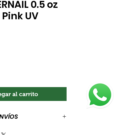
RNAIL 0.5 oz
Pink UV
ecio
gar al carrito
ENVÍOS
de envíos. Es el lugar indicado
información sobre tus métodos