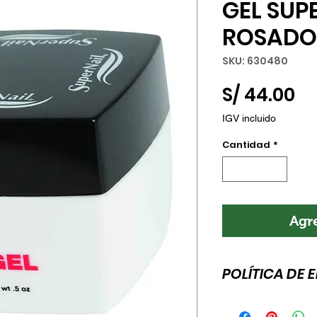
GEL SUPE
ROSADO 
SKU: 630480
Pr
S/ 44.00
IGV incluido
Cantidad
*
Agre
POLÍTICA DE 
Esta es la política 
para agregar más 