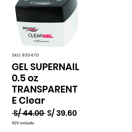
SKU: 630470
GEL SUPERNAIL
0.5 oz
TRANSPARENT
E Clear
Precio
Precio
 S/ 44.00 
S/ 39.60
de
IGV incluido
oferta