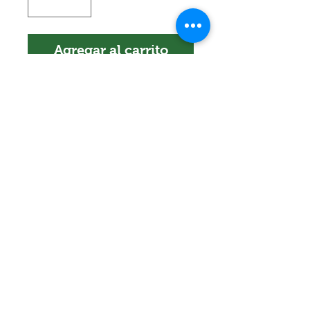
Agregar al carrito
Encuéntranos en:
Av. Arenales 2500 - Lince - Lima - Perú
Horario: Lunes a Viernes 8:30 am - 6:30
pm
Celular:
990 669 445
pedidos@winsorperu.com
©2019 Winsor Perú. Todos los derechos reservados.