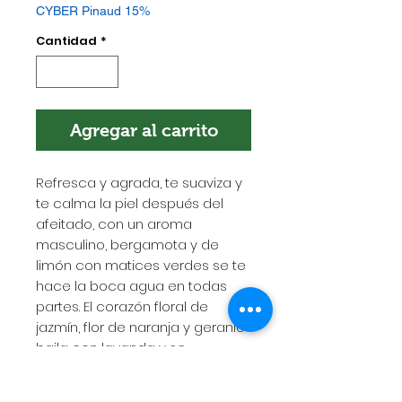
CYBER Pinaud 15%
Cantidad
*
Agregar al carrito
Refresca y agrada, te suaviza y
te calma la piel después del
afeitado, con un aroma
masculino, bergamota y de
limón con matices verdes se te
hace la boca agua en todas
partes. El corazón floral de
jazmín, flor de naranja y geranio
baila con lavanda y se
completa con un fondo de
almizcle cálido.