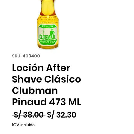
SKU: 403400
Loción After
Shave Clásico
Clubman
Pinaud 473 ML
Precio
Precio
 S/ 38.00 
S/ 32.30
de
IGV incluido
oferta