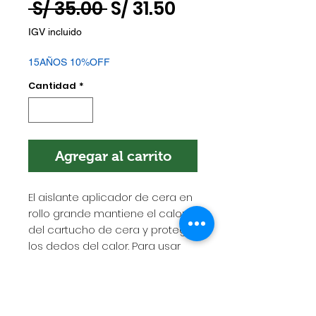
Precio
Precio
 S/ 35.00 
S/ 31.50
de
IGV incluido
oferta
15AÑOS 10%OFF
Cantidad
*
Agregar al carrito
El aislante aplicador de cera en
rollo grande mantiene el calor
del cartucho de cera y protege
los dedos del calor. Para usar
con cartuchos de recarga de
cera grandes.