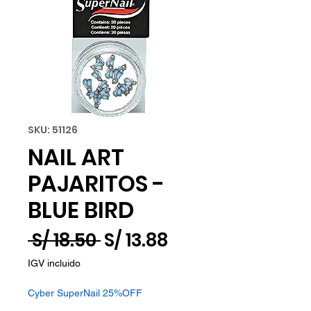
SKU: 51126
NAIL ART
PAJARITOS -
BLUE BIRD
Precio
Precio
 S/ 18.50 
S/ 13.88
de
IGV incluido
oferta
Cyber SuperNail 25%OFF