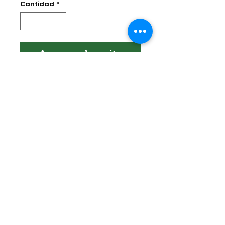
Cantidad
*
Agregar al carrito
Encuéntranos en:
Av. Arenales 2500 - Lince - Lima - Perú
Horario: Lunes a Viernes 8:30 am - 6:30
pm
Celular:
990 669 445
pedidos@winsorperu.com