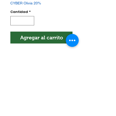
CYBER Olivia 20%
Cantidad
*
Agregar al carrito
Organizador Metálico de Olivia
Garden, GOLDEN METAL
ORGANIZER.
Encuéntranos en:
Av. Arenales 2500 - Lince - Lima - Perú