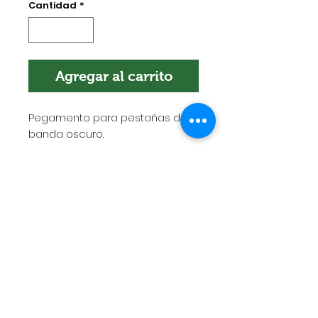
Cantidad
*
Agregar al carrito
Pegamento para pestañas de
banda oscuro.
POLÍTICA DE ENVÍOS
Esta es la política de envíos. Es el
lugar indicado para agregar más
información sobre tus métodos de
envío, empaquetado y costos.
Tener una política clara y
transparente al respecto es una
gran manera de generar
Encuéntranos en:
confianza y garantizar que tus