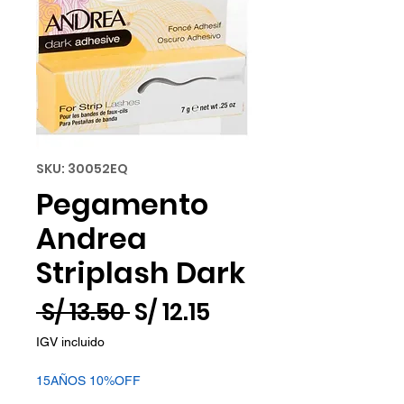
SKU: 30052EQ
Pegamento
Andrea
Striplash Dark
Precio
Precio
 S/ 13.50 
S/ 12.15
de
IGV incluido
oferta
15AÑOS 10%OFF