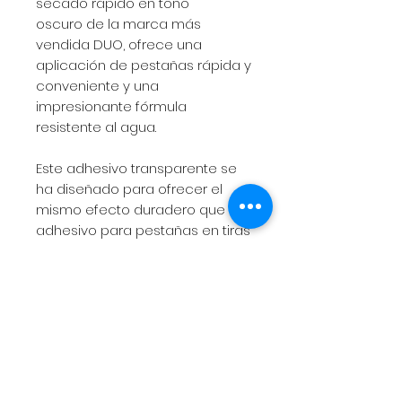
secado rápido en tono
oscuro de la marca más
vendida DUO, ofrece una
aplicación de pestañas rápida y
conveniente y una
impresionante fórmula
resistente al agua.
Este adhesivo transparente se
ha diseñado para ofrecer el
mismo efecto duradero que el
adhesivo para pestañas en tiras
DUO original, pero se ha
formulado especialmente para
fijarse en segundos, lo que le
permite aplicar perfectamente
sus pestañas en la mitad de
tiempo.
Beneficios: