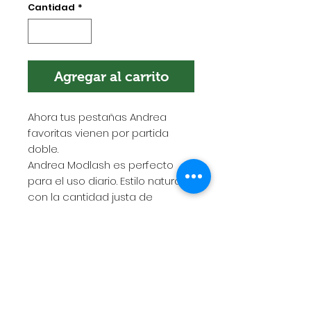
Cantidad
*
Agregar al carrito
Ahora tus pestañas Andrea
favoritas vienen por partida
doble.
Andrea Modlash es perfecto
para el uso diario. Estilo natural,
con la cantidad justa de
longitud y volumen.
POLÍTICA DE ENVÍOS
Esta es la política de envíos. Es el
lugar indicado para agregar más