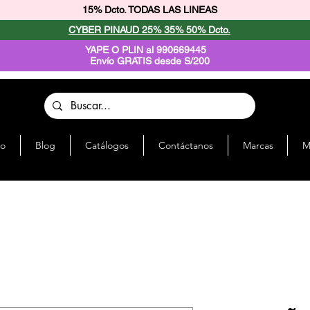
15% Dcto. TODAS LAS LINEAS
CYBER PINAUD 25% 35% 50% Dcto.
YAPE O PLIN al 990669445
Envío GRATIS desde S/200
io
Blog
Catálogos
Contáctanos
Marcas
M