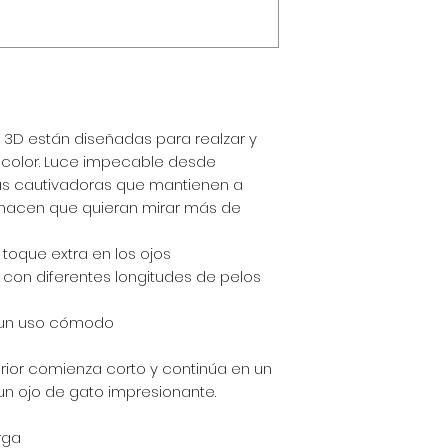
t 3D están diseñadas para realzar y
e color. Luce impecable desde
as cautivadoras que mantienen a
 hacen que quieran mirar más de
toque extra en los ojos
s con diferentes longitudes de pelos
a un uso cómodo
erior comienza corto y continúa en un
un ojo de gato impresionante.
rga