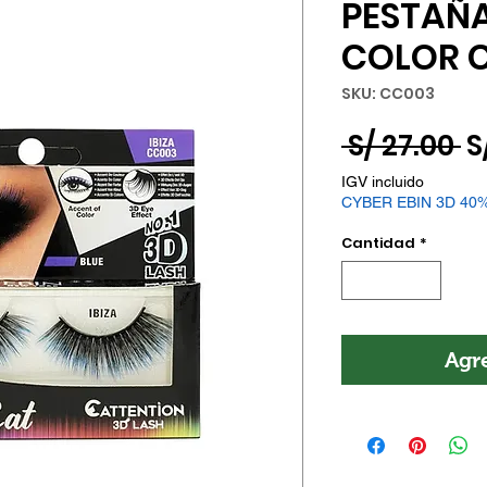
PESTAÑA
COLOR C
SKU: CC003
P
 S/ 27.00 
S
IGV incluido
CYBER EBIN 3D 40
Cantidad
*
Agre