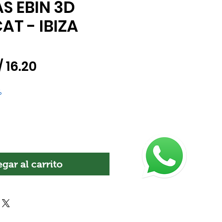
S EBIN 3D
AT - IBIZA
recio
Precio
/ 16.20
de
%
oferta
gar al carrito