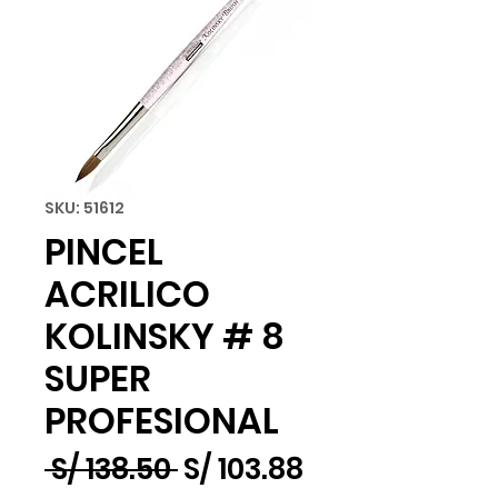
SKU: 51612
PINCEL
ACRILICO
KOLINSKY # 8
SUPER
PROFESIONAL
Precio
Precio
 S/ 138.50 
S/ 103.88