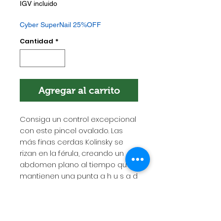
de
IGV incluido
oferta
Cyber SuperNail 25%OFF
Cantidad
*
Agregar al carrito
Consiga un control excepcional
con este pincel ovalado. Las
más finas cerdas Kolinsky se
rizan en la férula, creando un
abdomen plano al tiempo que
mantienen una punta a h u s a d
a p a r a u n a aplicación
perfecta.