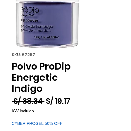
SKU: 67297
Polvo ProDip
Energetic
Indigo
Precio
Precio
 S/ 38.34 
S/ 19.17
de
IGV incluido
oferta
CYBER PROGEL 50% OFF