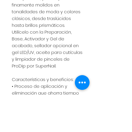
finamente molidos en
tonalidades de moda y colores
clásicos, desde traslúcidos
hasta brillos prismáticos.
Utilícelo con la Preparación,
Base, Activador y Gel de
acabado, sellador opcional en
gel LED/UV, aceite para cutículas
y limpiador de pinceles de
ProDip por SuperNail.
Características y beneficios:
• Proceso de aplicación y
eliminación que ahorra tiempo
• Sin olor, ligero y flexible
• No es necesario esculpir
• No hace daño a las uñas
naturales
• Durable y resistente