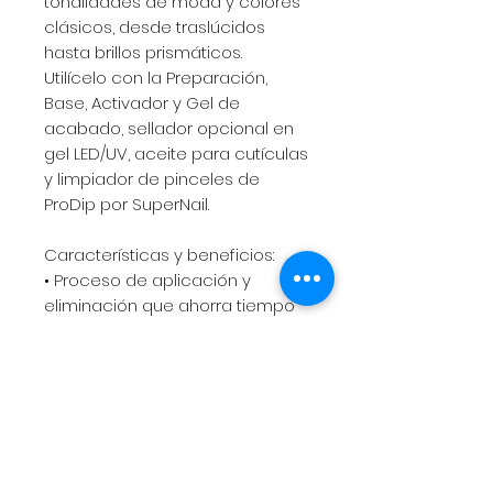
tonalidades de moda y colores
clásicos, desde traslúcidos
hasta brillos prismáticos.
Utilícelo con la Preparación,
Base, Activador y Gel de
acabado, sellador opcional en
gel LED/UV, aceite para cutículas
y limpiador de pinceles de
ProDip por SuperNail.
Características y beneficios:
• Proceso de aplicación y
eliminación que ahorra tiempo
• Sin olor, ligero y flexible
• No es necesario esculpir
• No hace daño a las uñas
naturales
• Durable y resistente
• Acabado de brillo de espejo
• Se quita en un proceso de