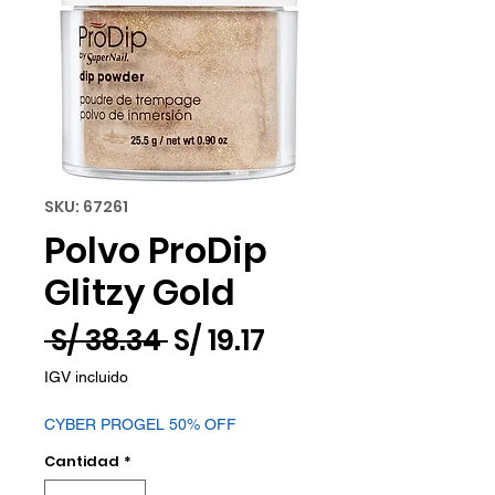
SKU: 67261
Polvo ProDip
Glitzy Gold
Precio
Precio
 S/ 38.34 
S/ 19.17
de
IGV incluido
oferta
CYBER PROGEL 50% OFF
Cantidad
*